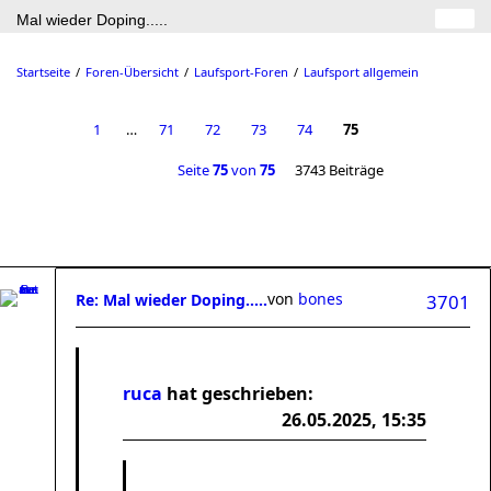
Mal wieder Doping.....
Startseite
Foren-Übersicht
Laufsport-Foren
Laufsport allgemein
1
…
71
72
73
74
75
Seite
75
von
75
3743 Beiträge
von
bones
Re: Mal wieder Doping.....
3701
ruca
hat geschrieben:
26.05.2025, 15:35