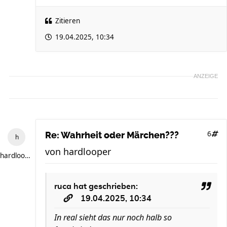
Zitieren
19.04.2025, 10:34
ANZEIGE
6
Re: Wahrheit oder Märchen???
von
hardlooper
hardlooper
ruca
hat geschrieben:
19.04.2025, 10:34
In real sieht das nur noch halb so