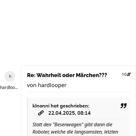
10
Re: Wahrheit oder Märchen???
von
hardlooper
hardlooper
klnonni
hat geschrieben:
22.04.2025, 08:14
Statt den "Besenwagen" gibt dann die
Roboter, welche die langsamsten, letzten