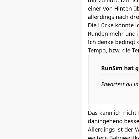
mir zu flott. D.h.
einer von Hinten ü
allerdings nach dre
Die Lücke konnte i
Runden mehr und ic
Ich denke bedingt 
Tempo, bzw. die Te
RunSim
hat g
Erwartest du in
Das kann ich nicht 
dahingehend besse
Allerdings ist der 
weitere Bahnwettkäm