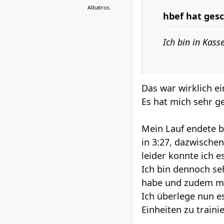
Albatros
hbef
hat gesc
Ich bin in Kass
Das war wirklich ei
Es hat mich sehr g
Mein Lauf endete be
in 3:27, dazwische
leider konnte ich e
Ich bin dennoch se
habe und zudem mi
Ich überlege nun e
Einheiten zu traini