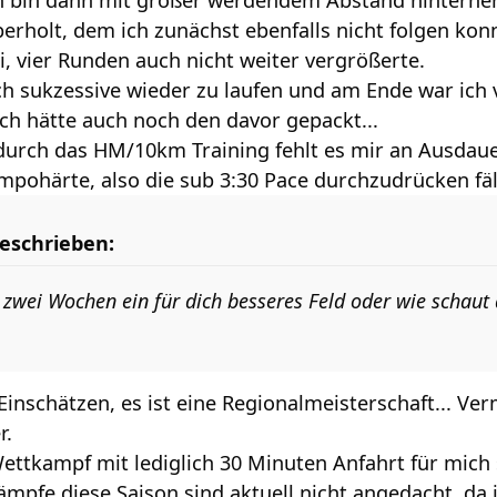
 ich bin dann mit größer werdendem Abstand hinterher
berholt, dem ich zunächst ebenfalls nicht folgen kon
i, vier Runden auch nicht weiter vergrößerte.
ch sukzessive wieder zu laufen und am Ende war ich 
h hätte auch noch den davor gepackt...
durch das HM/10km Training fehlt es mir an Ausdauer
mpohärte, also die sub 3:30 Pace durchzudrücken fäll
eschrieben:
 zwei Wochen ein für dich besseres Feld oder wie schaut
Einschätzen, es ist eine Regionalmeisterschaft... Ver
r.
Wettkampf mit lediglich 30 Minuten Anfahrt für mich
pfe diese Saison sind aktuell nicht angedacht, da i