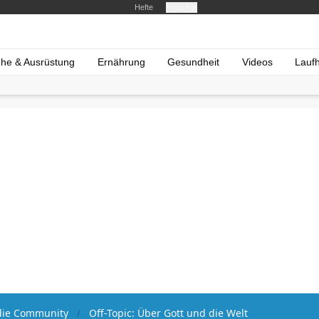
Hefte
Produkte
he & Ausrüstung
Ernährung
Gesundheit
Videos
Lauf
ie Community
Off-Topic: Über Gott und die Welt