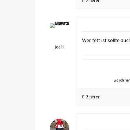
Zitieren
Wer fett ist sollte au
JoelH
wo ich h
Zitieren