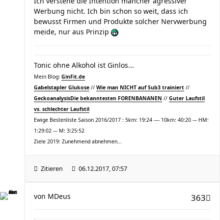
Ich verstehe die Intention mancher agressiver
Werbung nicht. Ich bin schon so weit, dass ich
bewusst Firmen und Produkte solcher Nervwerbung
meide, nur aus Prinzip
Tonic ohne Alkohol ist Ginlos...
Mein Blog:
GinFit.de
Gabelstapler Glukose
//
Wie man NICHT auf Sub3 trainiert
//
Geckoanalysis
Die bekanntesten FORENBANANEN
//
Guter Laufstil
vs. schlechter Laufstil
Ewige Bestenliste Saison 2016/2017 : 5km: 19:24 ---- 10km: 40:20 --- HM:
1:29:02 --- M: 3:25:52
Ziele 2019: Zunehmend abnehmen...
Zitieren
06.12.2017, 07:57
von
MDeus
363