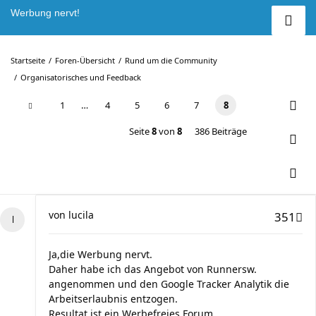
Werbung nervt!
Startseite
Foren-Übersicht
Rund um die Community
Organisatorisches und Feedback
1
…
4
5
6
7
8
Seite
8
von
8
386 Beiträge
von
lucila
351
Ja,die Werbung nervt.
Daher habe ich das Angebot von Runnersw.
angenommen und den Google Tracker Analytik die
Arbeitserlaubnis entzogen.
Resultat ist ein Werbefreies Forum.