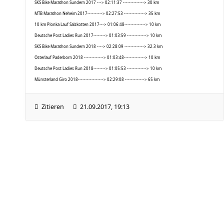
SKS Bike Marathon Sundern 2017 ---> 02:11:37 --------------> 30 km
MTB Marathon Neheim 2017----------> 02:27:53 --------------> 35 km
10 km Plonka Lauf Salzkotten 2017---> 01:06:48--------------> 10 km
Deutsche Post Ladies Run 2017--------> 01:03:59 -------------> 10 km
SKS Bike Marathon Sundern 2018 ----> 02:28:09 -------------> 32.3 km
Osterlauf Paderborn 2018 -------------> 01:03:48--------------> 10 km
Deutsche Post Ladies Run 2018--------> 01:05:53 -------------> 10 km
Münsterland Giro 2018-----------------> 02:29:08 -------------> 65 km
Zitieren
21.09.2017, 19:13