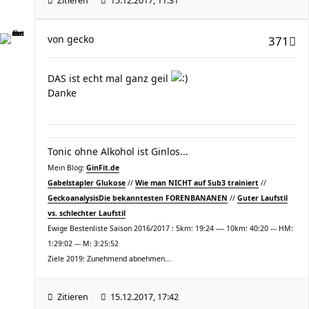
Zitieren
15.12.2017, 11:31
von
gecko
371
DAS ist echt mal ganz geil
Danke
Tonic ohne Alkohol ist Ginlos...
Mein Blog:
GinFit.de
Gabelstapler Glukose
//
Wie man NICHT auf Sub3 trainiert
//
Geckoanalysis
Die bekanntesten FORENBANANEN
//
Guter Laufstil
vs. schlechter Laufstil
Ewige Bestenliste Saison 2016/2017 : 5km: 19:24 ---- 10km: 40:20 --- HM:
1:29:02 --- M: 3:25:52
Ziele 2019: Zunehmend abnehmen...
Zitieren
15.12.2017, 17:42