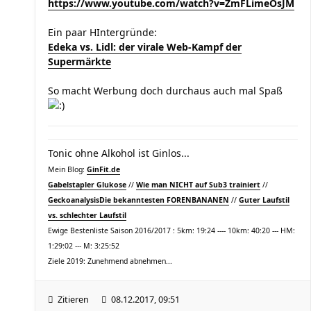
https://www.youtube.com/watch?v=ZmFLimeOsJM
Ein paar HIntergründe:
Edeka vs. Lidl: der virale Web-Kampf der
Supermärkte
So macht Werbung doch durchaus auch mal Spaß
Tonic ohne Alkohol ist Ginlos...
Mein Blog:
GinFit.de
Gabelstapler Glukose
//
Wie man NICHT auf Sub3 trainiert
//
Geckoanalysis
Die bekanntesten FORENBANANEN
//
Guter Laufstil
vs. schlechter Laufstil
Ewige Bestenliste Saison 2016/2017 : 5km: 19:24 ---- 10km: 40:20 --- HM:
1:29:02 --- M: 3:25:52
Ziele 2019: Zunehmend abnehmen...
Zitieren
08.12.2017, 09:51