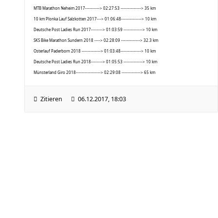
MTB Marathon Neheim 2017----------> 02:27:53 --------------> 35 km
10 km Plonka Lauf Salzkotten 2017---> 01:06:48--------------> 10 km
Deutsche Post Ladies Run 2017--------> 01:03:59 -------------> 10 km
SKS Bike Marathon Sundern 2018 ----> 02:28:09 -------------> 32.3 km
Osterlauf Paderborn 2018 -------------> 01:03:48--------------> 10 km
Deutsche Post Ladies Run 2018--------> 01:05:53 -------------> 10 km
Münsterland Giro 2018-----------------> 02:29:08 -------------> 65 km
Zitieren
06.12.2017, 18:03