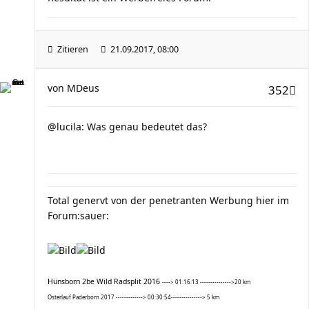
Zitieren
21.09.2017, 08:00
von
MDeus
352
@lucila: Was genau bedeutet das?
Total genervt von der penetranten Werbung hier im
Forum:sauer:
Hünsborn 2be Wild Radsplit 2016
----> 01:16:13 --------------->20 km
Osterlauf Paderborn 2017 -------------> 00:30:54---------------> 5 km