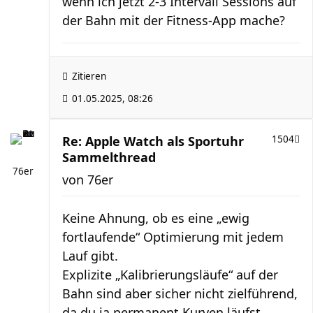
wenn ich jetzt 2-3 Intervall Sessions auf
der Bahn mit der Fitness-App mache?
Zitieren
01.05.2025, 08:26
Re: Apple Watch als Sportuhr
1504
Sammelthread
76er
von
76er
Keine Ahnung, ob es eine „ewig
fortlaufende“ Optimierung mit jedem
Lauf gibt.
Explizite „Kalibrierungsläufe“ auf der
Bahn sind aber sicher nicht zielführend,
da du ja permanent Kurven läufst.