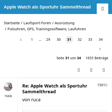
Apple Watch als Sportuhr Sammelthread
Startseite
Laufsport-Foren
Ausrüstung
Pulsuhren, GPS, Trainingssoftware, Laufuhren
1
…
29
30
31
32
33
34
Seite
31
von
34
1655 Beiträge
Re: Apple Watch als Sportuhr
1501
Sammelthread
ruca
von
ruca