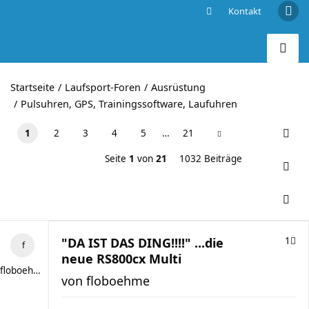
Kontakt
"DA IST DAS DING!!!!" ...die neue RS800cx Multi
Startseite
Laufsport-Foren
Ausrüstung
Pulsuhren, GPS, Trainingssoftware, Laufuhren
1
2
3
4
5
…
21
Seite
1
von
21
1032 Beiträge
"DA IST DAS DING!!!!" ...die
1
neue RS800cx Multi
floboehme
von
floboehme