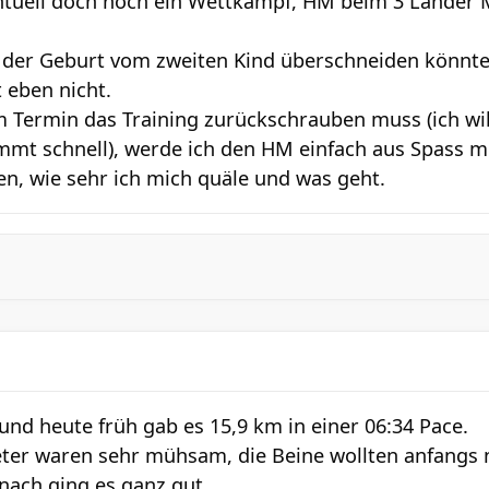
uell doch noch ein Wettkampf, HM beim 3 Länder Ma
 der Geburt vom zweiten Kind überschneiden könnte. 
t eben nicht.
m Termin das Training zurückschrauben muss (ich wil
mmt schnell), werde ich den HM einfach aus Spass m
n, wie sehr ich mich quäle und was geht.
und heute früh gab es 15,9 km in einer 06:34 Pace.
eter waren sehr mühsam, die Beine wollten anfangs 
ach ging es ganz gut.