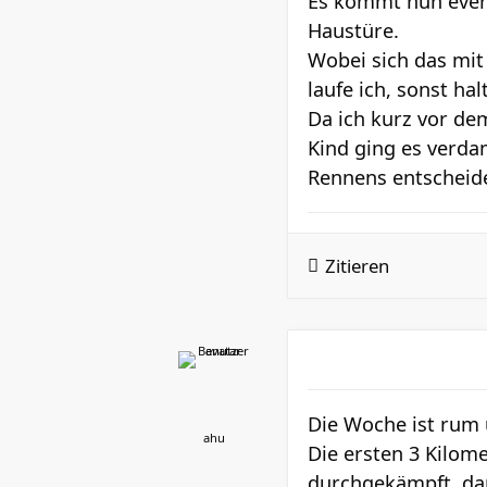
Es kommt nun event
Haustüre.
Wobei sich das mit
laufe ich, sonst hal
Da ich kurz vor de
Kind ging es verda
Rennens entscheide
Zitieren
Die Woche ist rum 
ahu
Die ersten 3 Kilom
durchgekämpft, dan