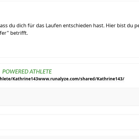
ss du dich für das Laufen entschieden hast. Hier bist du p
fer" betrifft.
thlete/Kathrine143
www.runalyze.com/shared/Kathrine143/