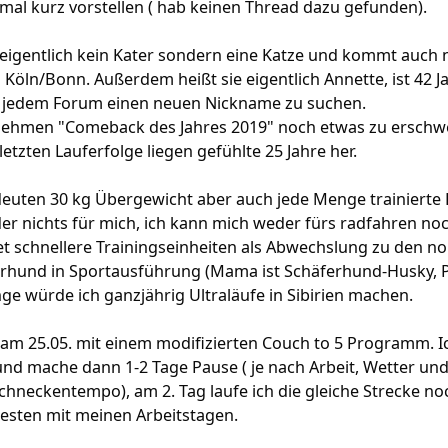
stmal kurz vorstellen ( hab keinen Thread dazu gefunden).
st eigentlich kein Kater sondern eine Katze und kommt auch n
n Köln/Bonn. Außerdem heißt sie eigentlich Annette, ist 42 J
 in jedem Forum einen neuen Nickname zu suchen.
hmen "Comeback des Jahres 2019" noch etwas zu erschwere
etzten Lauferfolge liegen gefühlte 25 Jahre her.
edeuten 30 kg Übergewicht aber auch jede Menge trainiert
eider nichts für mich, ich kann mich weder fürs radfahren 
t schnellere Trainingseinheiten als Abwechslung zu den n
äferhund in Sportausführung (Mama ist Schäferhund-Husky, 
e würde ich ganzjährig Ultraläufe in Sibirien machen.
am 25.05. mit einem modifizierten Couch to 5 Programm. I
nd mache dann 1-2 Tage Pause ( je nach Arbeit, Wetter und 
hneckentempo), am 2. Tag laufe ich die gleiche Strecke n
besten mit meinen Arbeitstagen.