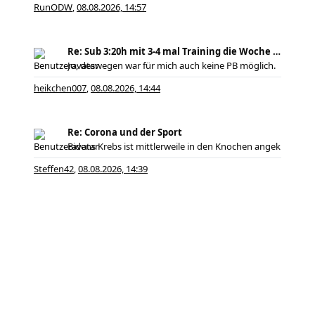
RunODW
08.08.2026, 14:57
,
, zudem
Re: Sub 3:20h mit 3-4 mal Training die Woche machb
Jo, deswegen war für mich auch keine PB möglich.
heikchen007
08.08.2026, 14:44
,
Re: Corona und der Sport
Bidens Krebs ist mittlerweile in den Knochen angek
Steffen42
08.08.2026, 14:39
,
Startseite
Foren-Übersicht
FAQ
Kontakt
Forenregeln
Datenschutz
Alle Zeiten sind
UTC+02:00
Aktuelle Zeit: 08.08.2026, 15:43