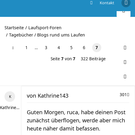
Kontakt
Ich kann es-trotz allem
Startseite
Laufsport-Foren
Tagebücher / Blogs rund ums Laufen
1
…
3
4
5
6
7
Seite
7
von
7
322 Beiträge
von
Kathrine143
301
Kathrine143
Guten Morgen, ruca, habe deinen Post
zunächst überflogen, werde aber mich
heute näher damit befassen.