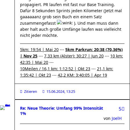
propagiert. PR laufen mit fast nur Base Training.
Dafür 8 Sekunden Sprints jeden Kilometer (Jetzt mal
gaaaaaanz grob sein Buch ein einem Satz
zusammengefasst
). Und man muss dann
aber halt auch große Umfänge laufen was vielleicht
nicht jeder möchte.
5km: 19:54 | Mai 20
---
5km Parkrun: 20:38 (70,36%)
| Nov 25
---
7,33 km (Alster): 30:27 | Jun 20
---
10 km:
42:35 | Mai 20
---
10Meilen / 16,1 km: 1:12:52 | Okt 23
---
21,1 km:
1:35:42 | Okt 23
---
42,2 KM: 3:40:05 | Apr 19
Zitieren
15.06.2024, 13:25
Re: Neue Theorie: Umfang 99% Intensität
5
1%
von
JoelH