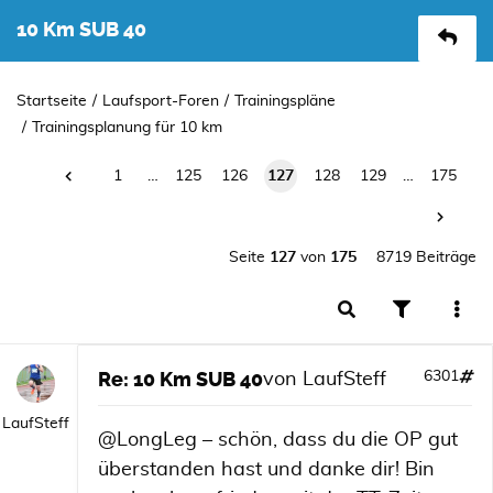
10 Km SUB 40
Startseite
Laufsport-Foren
Trainingspläne
Trainingsplanung für 10 km
1
…
125
126
127
128
129
…
175
Seite
127
von
175
8719 Beiträge
Re: 10 Km SUB 40
6301
von
LaufSteff
LaufSteff
@LongLeg – schön, dass du die OP gut
überstanden hast und danke dir! Bin