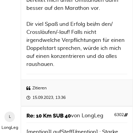
bereitet mich unter Umständen dann
besser auf den Marathon vor.
Dir viel Spaß und Erfolg bei/m den/
Crossläufen/-lauf! Falls nicht
irgendwelche Verpflichtungen für einen
Doppelstart sprechen, würde ich mich
auf einen konzentrieren und da alles
raushauen.
Zitieren
15.09.2023, 13:36
Re: 10 Km SUB 40
6302
von
LongLeg
LongLeg
[mention]LaufSteff[/mention] : Starke