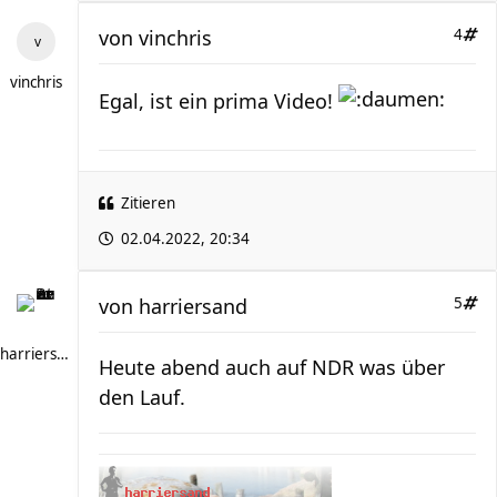
von
vinchris
4
vinchris
Egal, ist ein prima Video!
Zitieren
02.04.2022, 20:34
von
harriersand
5
harriersand
Heute abend auch auf NDR was über
den Lauf.