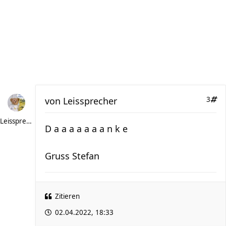
von
Leissprecher
3
Leissprecher
D a a a a a a a n k e
Gruss Stefan
Zitieren
02.04.2022, 18:33