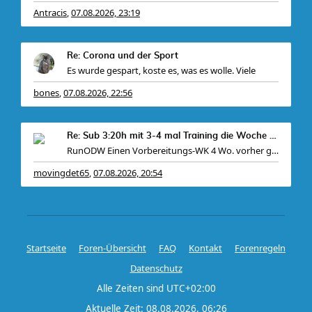
Antracis
07.08.2026, 23:19
,
Bei mir gabs ein
Re: Corona und der Sport
Es wurde gespart, koste es, was es wolle. Viele
bones
07.08.2026, 22:56
,
Re: Sub 3:20h mit 3-4 mal Training die Woche machb
RunODW Einen Vorbereitungs-WK 4 Wo. vorher gibt es
movingdet65
07.08.2026, 20:54
,
Startseite
Foren-Übersicht
FAQ
Kontakt
Forenregeln
Datenschutz
Alle Zeiten sind
UTC+02:00
Aktuelle Zeit: 08.08.2026, 06:26