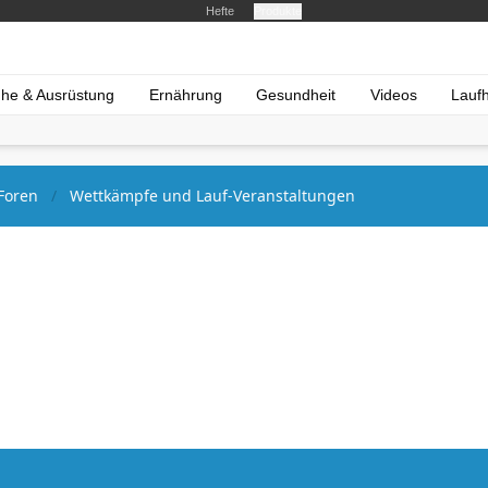
Hefte
Produkte
he & Ausrüstung
Ernährung
Gesundheit
Videos
Lauf
Foren
Wettkämpfe und Lauf-Veranstaltungen