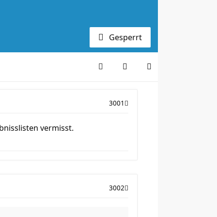
Gesperrt
3001
nisslisten vermisst.
3002