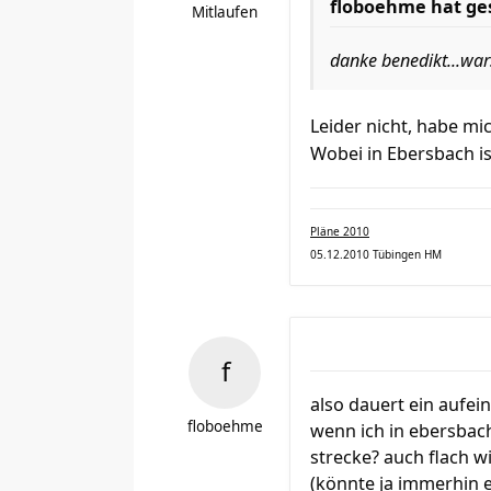
floboehme hat ge
Mitlaufen
danke benedikt...wars
Leider nicht, habe mi
Wobei in Ebersbach i
Pläne 2010
05.12.2010 Tübingen HM
also dauert ein aufei
floboehme
wenn ich in ebersbac
strecke? auch flach w
(könnte ja immerhin 