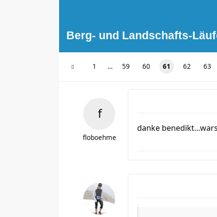
Berg- und Landschafts-Läuf
1
…
59
60
61
62
63
danke benedikt...wars
floboehme