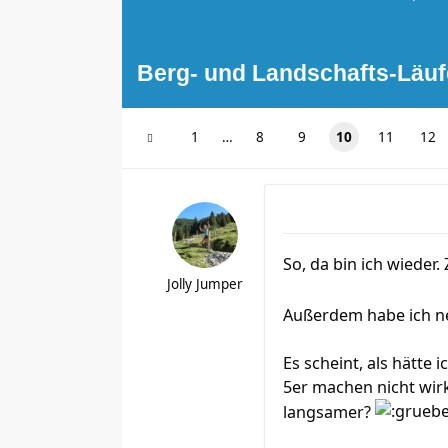
Berg- und Landschafts-Läuf
1
…
8
9
10
11
12
So, da bin ich wiede
Jolly Jumper
Außerdem habe ich ne
Es scheint, als hätte 
5er machen nicht wirk
langsamer?