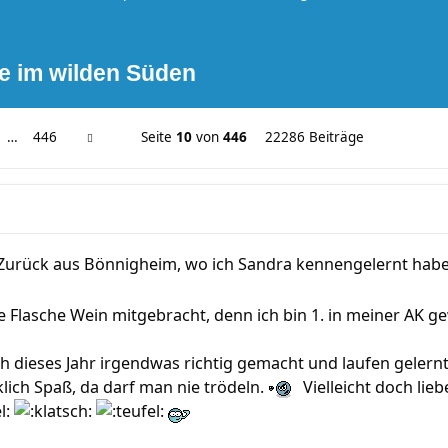
e im wilden Süden
…
446
Seite
10
von
446
22286 Beiträge
r. Zurück aus Bönnigheim, wo ich Sandra kennengelernt hab
 Flasche Wein mitgebracht, denn ich bin 1. in meiner AK g
ich dieses Jahr irgendwas richtig gemacht und laufen gelern
lich Spaß, da darf man nie trödeln.
Vielleicht doch lie