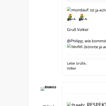
ist ja ec
Gruß Volker
@Philipp, wie kommst
(könnte ja a
Liebe Grüße,
Volker
RESPEK