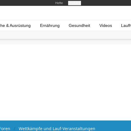
Hefte
Produkte
he & Ausrüstung
Ernährung
Gesundheit
Videos
Lauf
Foren
Wettkämpfe und Lauf-Veranstaltungen