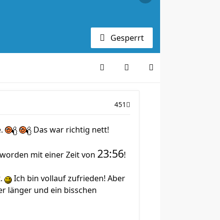
Gesperrt
451
e.
Das war richtig nett!
23:56
eworden mit einer Zeit von
!
t.
Ich bin vollauf zufrieden! Aber
ber länger und ein bisschen