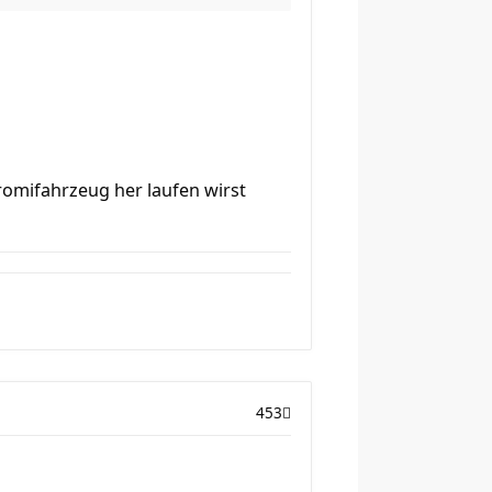
romifahrzeug her laufen wirst
453