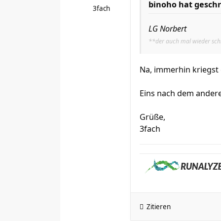
binoho hat geschr
3fach
LG Norbert
**der auch mal wieder sch
Na, immerhin kriegs
Eins nach dem ander
Grüße,
3fach
Zitieren