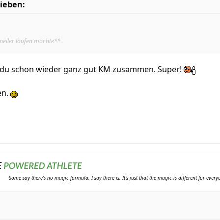
ieben:
neller laufen möchte**
t du schon wieder ganz gut KM zusammen. Super!
en.
Some say there's no magic formula. I say there is. It's just that the magic is different for ever