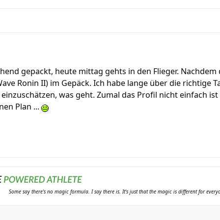
ehend gepackt, heute mittag gehts in den Flieger. Nachdem d
Wave Ronin II) im Gepäck. Ich habe lange über die richtige
r einzuschätzen, was geht. Zumal das Profil nicht einfach is
nen Plan ...
Some say there's no magic formula. I say there is. It's just that the magic is different for ever