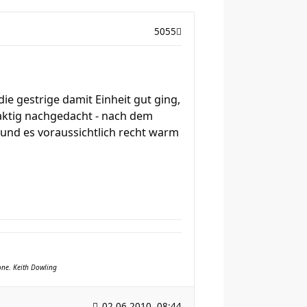
5055
ie gestrige damit Einheit gut ging,
 Taktig nachgedacht - nach dem
t und es voraussichtlich recht warm
yone. Keith Dowling
02.06.2010, 08:44