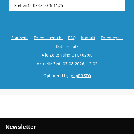
Steffen42
07.08.2026, 11:25
,
Startseite
Foren-Übersicht
FAQ
Kontakt
Forenregeln
Datenschutz
Alle Zeiten sind
UTC+02:00
Aktuelle Zeit: 07.08.2026, 12:02
Optimized by:
phpBB SEO
Newsletter