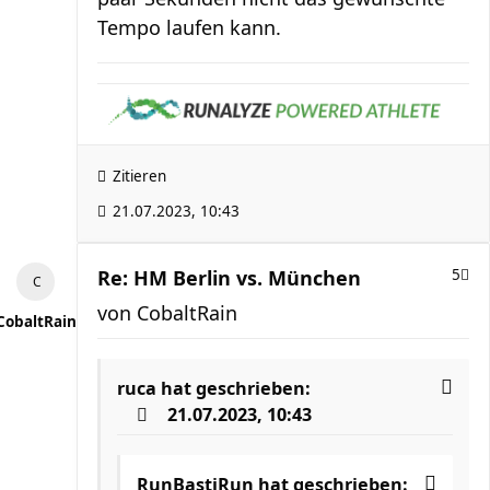
Tempo laufen kann.
Zitieren
21.07.2023, 10:43
Re: HM Berlin vs. München
5
von
CobaltRain
CobaltRain
ruca
hat geschrieben:
21.07.2023, 10:43
RunBastiRun
hat geschrieben: