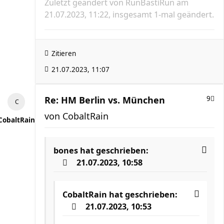
Zuletzt geändert von
RunBastiRun
am
21.07.2023, 11:22, insgesamt 1-mal geändert.
Zitieren
21.07.2023, 11:07
Re: HM Berlin vs. München
9
von
CobaltRain
CobaltRain
bones
hat geschrieben:
21.07.2023, 10:58
CobaltRain
hat geschrieben:
21.07.2023, 10:53