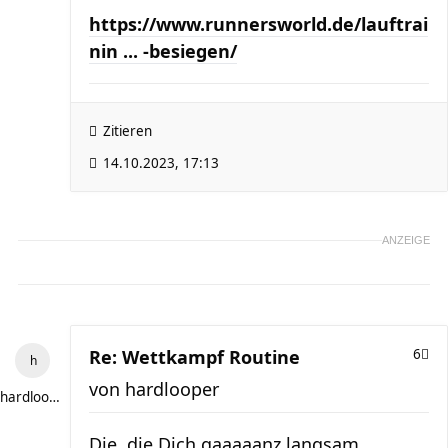
https://www.runnersworld.de/lauftrai
nin ... -besiegen/
Zitieren
14.10.2023, 17:13
ANZEIGE
Re: Wettkampf Routine
6
von
hardlooper
hardlooper
Die, die Dich gaaaaanz langsam