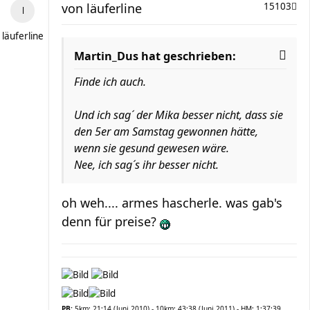
von
läuferline
15103
läuferline
Martin_Dus hat geschrieben:
Finde ich auch.
Und ich sag´ der Mika besser nicht, dass sie
den 5er am Samstag gewonnen hätte,
wenn sie gesund gewesen wäre.
Nee, ich sag´s ihr besser nicht.
oh weh.... armes hascherle. was gab's
denn für preise?
PB:
5km: 21:14 (Juni 2010) - 10km: 43:38 (Juni 2011) - HM: 1:37:39