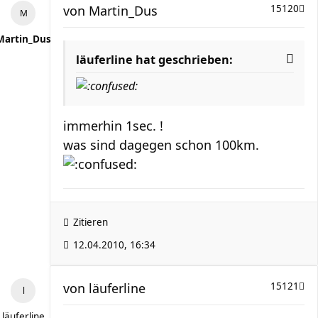
von
Martin_Dus
15120
Martin_Dus
läuferline hat geschrieben:
immerhin 1sec. !
was sind dagegen schon 100km.
Zitieren
12.04.2010, 16:34
von
läuferline
15121
läuferline