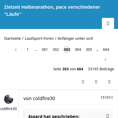
Zielzeit Halbmarathon, pace verschiedener
"Läufe"
Startseite
Laufsport-Foren
Anfänger unter sich
1
…
301
302
303
304
305
…
664
Seite
303
von
664
33195 Beiträge
von
coldfire30
15101
coldfire30
4sgard hat geschrieben: