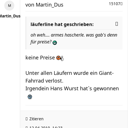
von
Martin_Dus
15107
Martin_Dus
läuferline hat geschrieben:
oh weh.... armes hascherle. was gab's denn
für preise?
keine Preise
Unter allen Läufern wurde ein Giant-
Fahrrad verlost.
Irgendein Hans Wurst hat´s gewonnen
Zitieren