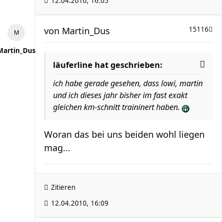
12.04.2010, 16:05
von
Martin_Dus
15116
Martin_Dus
läuferline hat geschrieben:
ich habe gerade gesehen, dass lowi, martin
und ich dieses jahr bisher im fast exakt
gleichen km-schnitt traininert haben.
Woran das bei uns beiden wohl liegen
mag...
Zitieren
12.04.2010, 16:09