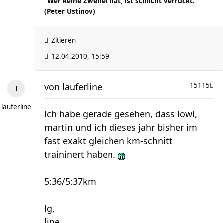
"Wer keine Zweifel hat, ist schlicht verrückt."
(Peter Ustinov)
Zitieren
12.04.2010, 15:59
von
läuferline
15115
läuferline
ich habe gerade gesehen, dass lowi,
martin und ich dieses jahr bisher im
fast exakt gleichen km-schnitt
traininert haben.
5:36/5:37km
lg,
line