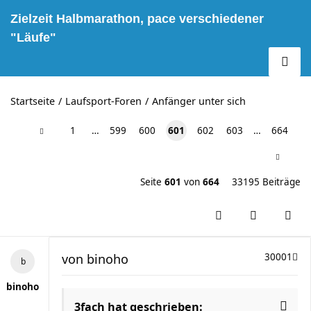
Zielzeit Halbmarathon, pace verschiedener
"Läufe"
Startseite
Laufsport-Foren
Anfänger unter sich
1
…
599
600
601
602
603
…
664
Seite
601
von
664
33195 Beiträge
von
binoho
30001
binoho
3fach hat geschrieben: