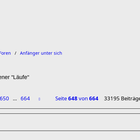
Foren
Anfänger unter sich
ener "Läufe"
650
…
664
Seite
648
von
664
33195 Beiträg