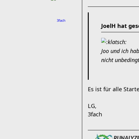
3fach
JoelH hat ges
Joo und ich ha
nicht unbeding
Es ist für alle Star
LG,
3fach