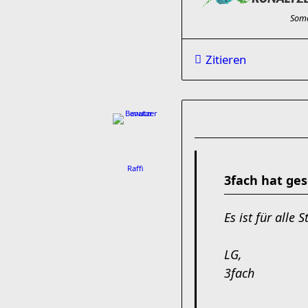
Some 
Zitieren
Raffi
3fach hat ges
Es ist für alle 
LG,
3fach