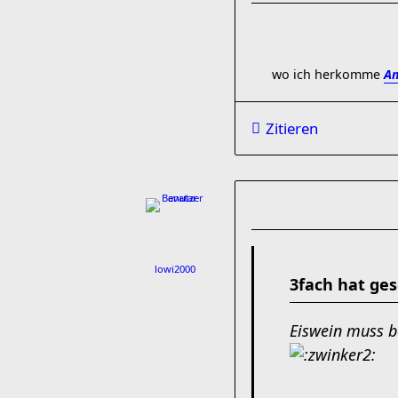
wo ich herkomme
Am
Zitieren
lowi2000
3fach hat ges
Eiswein muss be