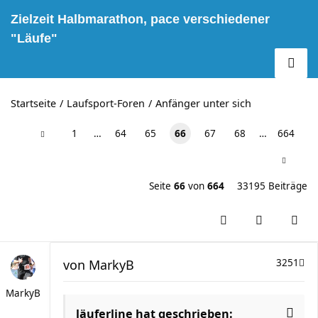
Zielzeit Halbmarathon, pace verschiedener
"Läufe"
Startseite
Laufsport-Foren
Anfänger unter sich
1
…
64
65
66
67
68
…
664
Seite
66
von
664
33195 Beiträge
von
MarkyB
3251
MarkyB
läuferline hat geschrieben: