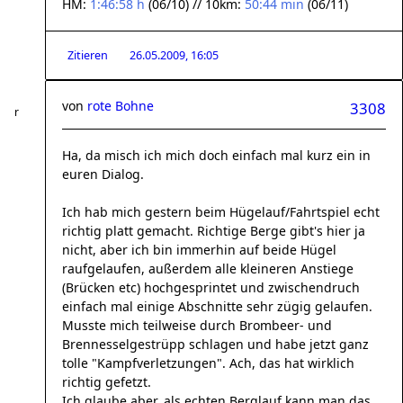
HM:
1:46:58 h
(06/10) // 10km:
50:44 min
(06/11)
Zitieren
26.05.2009, 16:05
von
rote Bohne
3308
Ha, da misch ich mich doch einfach mal kurz ein in
euren Dialog.
Ich hab mich gestern beim Hügelauf/Fahrtspiel echt
richtig platt gemacht. Richtige Berge gibt's hier ja
nicht, aber ich bin immerhin auf beide Hügel
raufgelaufen, außerdem alle kleineren Anstiege
(Brücken etc) hochgesprintet und zwischendruch
einfach mal einige Abschnitte sehr zügig gelaufen.
Musste mich teilweise durch Brombeer- und
Brennesselgestrüpp schlagen und habe jetzt ganz
tolle "Kampfverletzungen". Ach, das hat wirklich
richtig gefetzt.
Ich glaube aber, als echten Berglauf kann man das