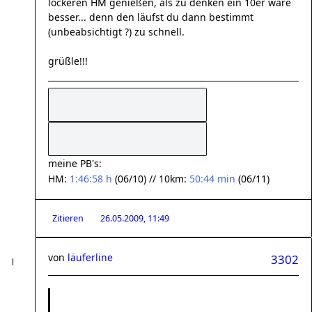
lockeren HM genießen, als zu denken ein 10er wäre
besser... denn den läufst du dann bestimmt
(unbeabsichtigt ?) zu schnell.
grüßle!!!
meine PB's:
HM:
1:46:58 h
(06/10) // 10km:
50:44 min
(06/11)
Zitieren
26.05.2009, 11:49
von
läuferline
3302