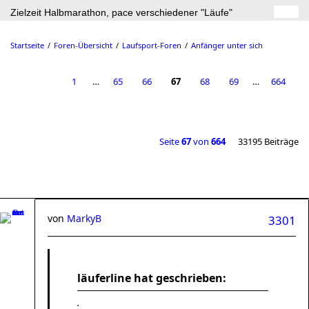
Zielzeit Halbmarathon, pace verschiedener "Läufe"
Startseite
Foren-Übersicht
Laufsport-Foren
Anfänger unter sich
1
…
65
66
67
68
69
…
664
Seite
67
von
664
33195 Beiträge
von
MarkyB
3301
läuferline hat geschrieben:
.