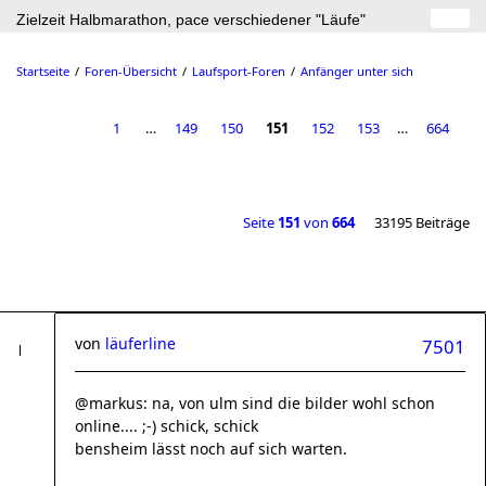
Zielzeit Halbmarathon, pace verschiedener "Läufe"
Startseite
Foren-Übersicht
Laufsport-Foren
Anfänger unter sich
1
…
149
150
151
152
153
…
664
Seite
151
von
664
33195 Beiträge
von
läuferline
7501
@markus: na, von ulm sind die bilder wohl schon
online.... ;-) schick, schick
bensheim lässt noch auf sich warten.