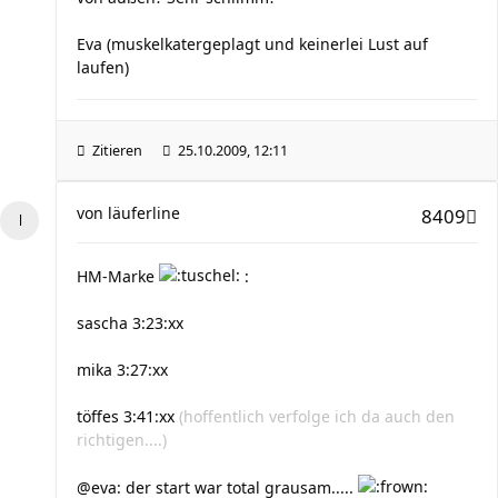
Eva (muskelkatergeplagt und keinerlei Lust auf
laufen)
Zitieren
25.10.2009, 12:11
von
läuferline
8409
HM-Marke
:
sascha 3:23:xx
mika 3:27:xx
töffes 3:41:xx
(hoffentlich verfolge ich da auch den
richtigen....)
@eva: der start war total grausam.....