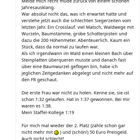
Melde mich recht müde zurück von einem schönen
Jahresausklang.
War absolut nicht das, was ich erwartet hatte und
verstehe jetzt auch die schlechten Siegerzeiten vom
letzten Jahr. Ein Crosslauf. viel Matsch, Waldwege mit
Wurzeln, Baumstämme, grobe Schotterpisten und
dazu die 200 Höhenmeter. Abenteuerlich. Kaum ein
Stück, dass da normal zu laufen war.
Als ich irgendwann im Wald einen kleinen Bach über
Steinplatten überqueren musste und danach fast
über eine Baumwurzel geflogen bin, habe ich
jeglichen Zeitgedanken abgelegt und nicht mehr auf
den FR geschaut.
Die erste Frau war nicht zu holen. Kenne sie, sie ist
schon 1:32 gelaufen. Hat in 1:37 gewonnen. Bei mir
waren es 1:38.
Mein Staffel-Kollege 1:19
Für mich mal wieder der 2. Platz (zähle schon gar
nicht mehr mit
) und (schön!) 50 Euro Preisgeld.
Auch nicht schlecht!