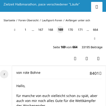
Zielzeit Halbmarathon, pace verschiedener "Läufe"
Startseite
Foren-Übersicht
Laufsport-Foren
Anfänger unter sich
1
…
167
168
169
170
171
…
664
Seite
169
von
664
33195 Beiträge
von
rote Bohne
8401
Hallo,
für manche von euch vielleicht schon zu spät, aber
auch von mir noch alles Gute für die Wettkämpfer
des Wochenendes.