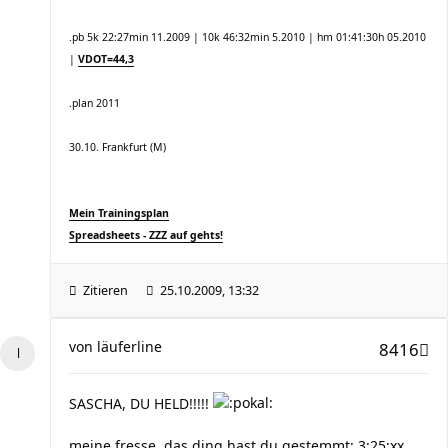
.pb 5k 22:27min 11.2009 | 10k 46:32min 5.2010 | hm 01:41:30h 05.2010
|
VDOT=44,3
.plan 2011
30.10. Frankfurt (M)
Mein Trainingsplan
Spreadsheets - ZZZ auf gehts!
Zitieren
25.10.2009, 13:32
von
läuferline
8416
SASCHA, DU HELD!!!!!
meine fresse, das ding hast du gestemmt: 3:25:xx