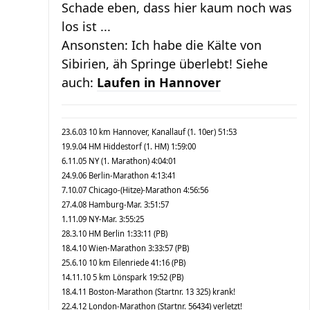
Schade eben, dass hier kaum noch was
los ist ...
Ansonsten: Ich habe die Kälte von
Sibirien, äh Springe überlebt! Siehe
auch:
Laufen in Hannover
23.6.03 10 km Hannover, Kanallauf (1. 10er) 51:53
19.9.04 HM Hiddestorf (1. HM) 1:59:00
6.11.05 NY (1. Marathon) 4:04:01
24.9.06 Berlin-Marathon 4:13:41
7.10.07 Chicago-(Hitze)-Marathon 4:56:56
27.4.08 Hamburg-Mar. 3:51:57
1.11.09 NY-Mar. 3:55:25
28.3.10 HM Berlin 1:33:11 (PB)
18.4.10 Wien-Marathon 3:33:57 (PB)
25.6.10 10 km Eilenriede 41:16 (PB)
14.11.10 5 km Lönspark 19:52 (PB)
18.4.11 Boston-Marathon (Startnr. 13 325) krank!
22.4.12 London-Marathon (Startnr. 56434) verletzt!