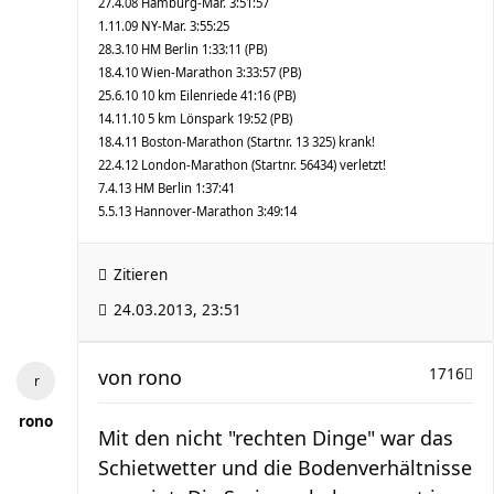
27.4.08 Hamburg-Mar. 3:51:57
1.11.09 NY-Mar. 3:55:25
28.3.10 HM Berlin 1:33:11 (PB)
18.4.10 Wien-Marathon 3:33:57 (PB)
25.6.10 10 km Eilenriede 41:16 (PB)
14.11.10 5 km Lönspark 19:52 (PB)
18.4.11 Boston-Marathon (Startnr. 13 325) krank!
22.4.12 London-Marathon (Startnr. 56434) verletzt!
7.4.13 HM Berlin 1:37:41
5.5.13 Hannover-Marathon 3:49:14
Zitieren
24.03.2013, 23:51
von
rono
1716
rono
Mit den nicht "rechten Dinge" war das
Schietwetter und die Bodenverhältnisse