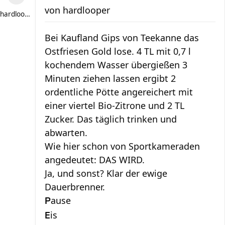
von
hardlooper
hardlooper
Bei Kaufland Gips von Teekanne das
Ostfriesen Gold lose. 4 TL mit 0,7 l
kochendem Wasser übergießen 3
Minuten ziehen lassen ergibt 2
ordentliche Pötte angereichert mit
einer viertel Bio-Zitrone und 2 TL
Zucker. Das täglich trinken und
abwarten.
Wie hier schon von Sportkameraden
angedeutet: DAS WIRD.
Ja, und sonst? Klar der ewige
Dauerbrenner.
ause
P
is
E