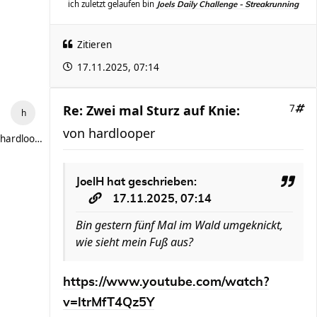
ich zuletzt gelaufen bin
Joels Daily Challenge - Streakrunning
Zitieren
17.11.2025, 07:14
Re: Zwei mal Sturz auf Knie:
7
von
hardlooper
hardlooper
JoelH
hat geschrieben:
17.11.2025, 07:14
Bin gestern fünf Mal im Wald umgeknickt,
wie sieht mein Fuß aus?
https://www.youtube.com/watch?
v=ltrMfT4Qz5Y