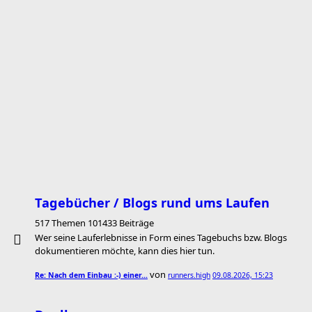
Tagebücher / Blogs rund ums Laufen
517 Themen 101433 Beiträge
Wer seine Lauferlebnisse in Form eines Tagebuchs bzw. Blogs
dokumentieren möchte, kann dies hier tun.
von
Re: Nach dem Einbau :-) einer…
runners.high
09.08.2026, 15:23