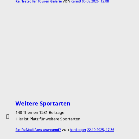
von
Re: Tretroller Touren Galerie
KarinB
05.08.2026, 12:08
Weitere Sportarten
148 Themen 1581 Beiträge
Hier ist Platz für weitere Sportarten.
von
Re: Fußball-Fans anwesend?
hardlooper
22.10.2025, 17:36