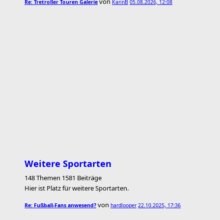
von
Re: Tretroller Touren Galerie
KarinB
05.08.2026, 12:08
Weitere Sportarten
148 Themen 1581 Beiträge
Hier ist Platz für weitere Sportarten.
von
Re: Fußball-Fans anwesend?
hardlooper
22.10.2025, 17:36