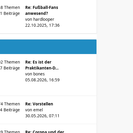
48
Themen
Re: Fußball-Fans
81
Beiträge
anwesend?
von
hardlooper
22.10.2025, 17:36
02
Themen
Re: Es ist der
37
Beiträge
Praktikanten-D…
von
bones
05.08.2026, 16:59
74
Themen
Re: Vorstellen
74
Beiträge
von
emel
30.05.2026, 07:11
89
Themen
Re: Corona und der