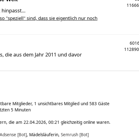
1166
 hinpasst...
so "speziell" sind, dass sie eigentlich nur noch
601
11289
ds, die aus dem Jahr 2011 und davor
htbare Mitglieder, 1 unsichtbares Mitglied und 583 Gäste
tzten 5 Minuten
rn, die am 22.04.2026, 00:21 gleichzeitig online waren.
Adsense [Bot]
,
Mädelsläuferin
,
Semrush [Bot]