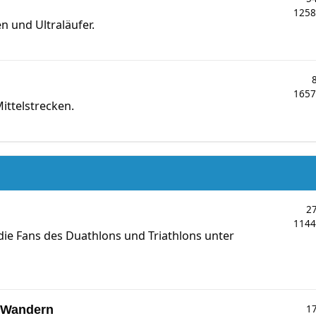
125
n und Ultraläufer.
165
ittelstrecken.
2
114
 die Fans des Duathlons und Triathlons unter
/ Wandern
1