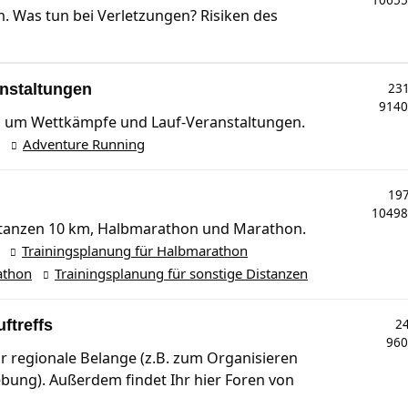
1065
 Was tun bei Verletzungen? Risiken des
nstaltungen
23
914
nd um Wettkämpfe und Lauf-Veranstaltungen.
Adventure Running
19
1049
Distanzen 10 km, Halbmarathon und Marathon.
Trainingsplanung für Halbmarathon
athon
Trainingsplanung für sonstige Distanzen
ftreffs
2
96
für regionale Belange (z.B. zum Organisieren
ebung). Außerdem findet Ihr hier Foren von