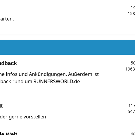
1
15
tarten.
edback
5
196
che Infos und Ankündigungen. Außerdem ist
Feedback rund um RUNNERSWORLD.de
lt
11
54
eder gerne vorstellen
ie Welt
6