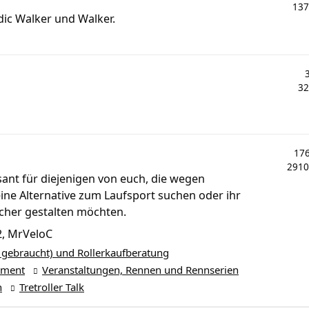
13
ic Walker und Walker.
3
17
291
ssant für diejenigen von euch, die wegen
ne Alternative zum Laufsport suchen oder ihr
cher gestalten möchten.
2
,
MrVeloC
 gebraucht) und Rollerkaufberatung
pment
Veranstaltungen, Rennen und Rennserien
n
Tretroller Talk