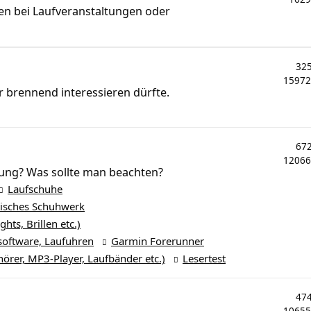
en bei Laufveranstaltungen oder
32
1597
r brennend interessieren dürfte.
67
1206
ung? Was sollte man beachten?
Laufschuhe
tisches Schuhwerk
hts, Brillen etc.)
software, Laufuhren
Garmin Forerunner
rer, MP3-Player, Laufbänder etc.)
Lesertest
47