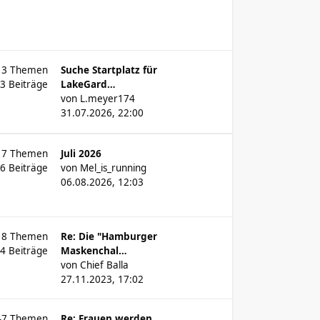
13
Themen
Suche Startplatz für
63
Beiträge
LakeGard…
von
L.meyer174
31.07.2026, 22:00
17
Themen
Juli 2026
26
Beiträge
von
Mel_is_running
06.08.2026, 12:03
18
Themen
Re: Die "Hamburger
64
Beiträge
Maskenchal…
von
Chief Balla
27.11.2023, 17:02
47
Themen
Re: Frauen werden