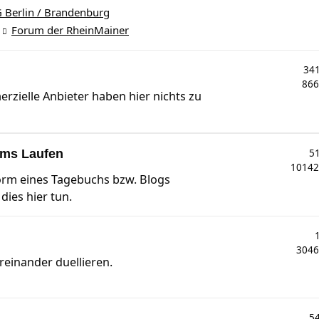
 Berlin / Brandenburg
Forum der RheinMainer
34
86
erzielle Anbieter haben hier nichts zu
ums Laufen
5
1014
Form eines Tagebuchs bzw. Blogs
ies hier tun.
304
reinander duellieren.
5