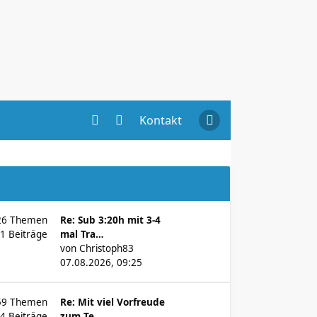
Kontakt
26
Themen
Re: Sub 3:20h mit 3-4
71
Beiträge
mal Tra…
von
Christoph83
07.08.2026, 09:25
59
Themen
Re: Mit viel Vorfreude
94
Beiträge
zum Te…