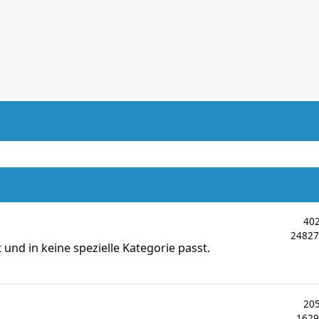
40
2482
und in keine spezielle Kategorie passt.
20
162