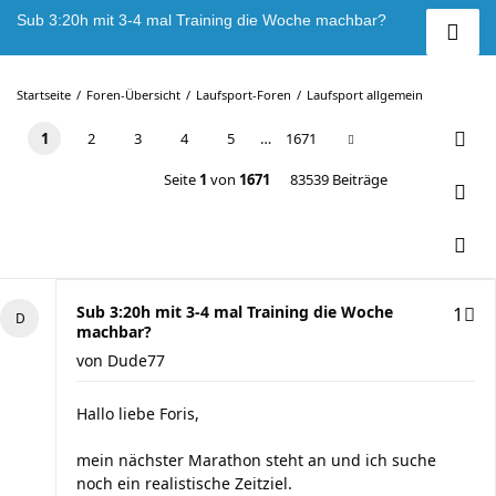
Sub 3:20h mit 3-4 mal Training die Woche machbar?
Startseite
Foren-Übersicht
Laufsport-Foren
Laufsport allgemein
1
2
3
4
5
…
1671
Seite
1
von
1671
83539 Beiträge
Sub 3:20h mit 3-4 mal Training die Woche
1
machbar?
von
Dude77
Hallo liebe Foris,
mein nächster Marathon steht an und ich suche
noch ein realistische Zeitziel.