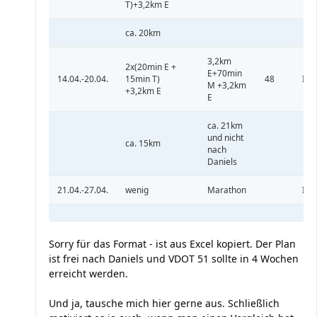
T)+3,2km E
ca. 20km
3,2km
2x(20min E +
E+70min
14.04.-20.04.
15min T)
48
IV
M +3,2km
+3,2km E
E
ca. 21km
und nicht
ca. 15km
nach
Daniels
21.04.-27.04.
wenig
Marathon
IV
Sorry für das Format - ist aus Excel kopiert. Der Plan
ist frei nach Daniels und VDOT 51 sollte in 4 Wochen
erreicht werden.
Und ja, tausche mich hier gerne aus. Schließlich