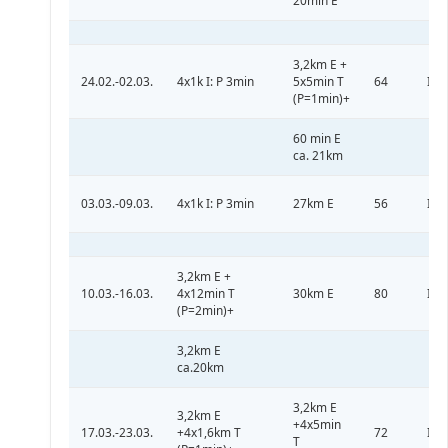
20min E
3,2km E +
24.02.-02.03.
4x1k I: P 3min
5x5min T
64
II
(P=1min)+
60 min E
ca. 21km
03.03.-09.03.
4x1k I: P 3min
27km E
56
II
3,2km E +
10.03.-16.03.
4x12min T
30km E
80
III
(P=2min)+
3,2km E
ca.20km
3,2km E
3,2km E
+4x5min
17.03.-23.03.
+4x1,6km T
72
III
T