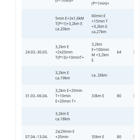
(P=1min)+
(P=1min)+
60min E
5min E+3x1,6kM
+15min T
T(P=1)+3,2km E
+3,2km E
ca.20km
ca.27km
3,2km
3,2km E
E+100min
24.03.-30.03.
+2x20min
64
III
M +3,2km
T(P=3)+10minT+
E
3,2km E
ca. 26km
ca.19km
3,2km E+20min
31.03.-06.04.
T+10min
33km E
80
III
E+20min T+
3,2km E
ca.18km
2x(20min E
07.04.-13.04.
+20min
35km E
80
IV