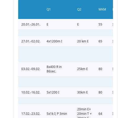
Q1
Q2
WKM
PH
20.01.-26.01.
E
E
55
I
27.01.-02.02.
4x1200m I
20 km E
65
I
8x400 R in
03.02.-09.02.
25km E
80
I
86sec.
10.02.-16.02.
5x1200 I
30km E
80
I
20min E+
17.02.-23.02.
5x1k I; P 3min
20min T +
64
II