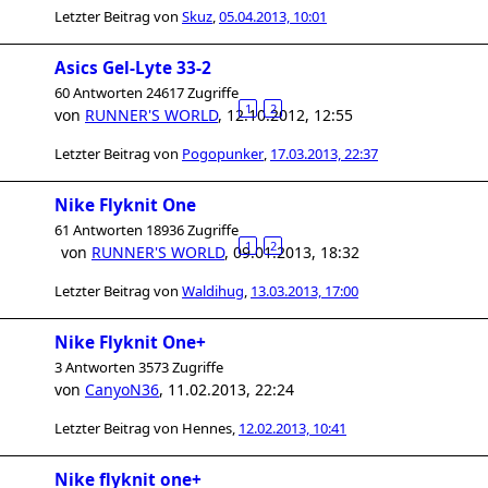
Letzter Beitrag von
Skuz
,
05.04.2013, 10:01
Asics Gel-Lyte 33-2
60 Antworten 24617 Zugriffe
1
2
von
RUNNER'S WORLD
,
12.10.2012, 12:55
Letzter Beitrag von
Pogopunker
,
17.03.2013, 22:37
Nike Flyknit One
61 Antworten 18936 Zugriffe
1
2
von
RUNNER'S WORLD
,
09.01.2013, 18:32
Letzter Beitrag von
Waldihug
,
13.03.2013, 17:00
Nike Flyknit One+
3 Antworten 3573 Zugriffe
von
CanyoN36
,
11.02.2013, 22:24
Letzter Beitrag von
Hennes
,
12.02.2013, 10:41
Nike flyknit one+