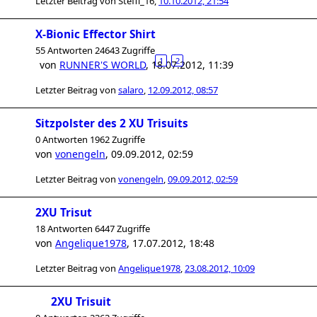
Letzter Beitrag von
Steffi_16
,
10.10.2012, 21:54
X-Bionic Effector Shirt
55 Antworten 24643 Zugriffe
1
2
von
RUNNER'S WORLD
,
18.07.2012, 11:39
Letzter Beitrag von
salaro
,
12.09.2012, 08:57
Sitzpolster des 2 XU Trisuits
0 Antworten 1962 Zugriffe
von
vonengeln
,
09.09.2012, 02:59
Letzter Beitrag von
vonengeln
,
09.09.2012, 02:59
2XU Trisut
18 Antworten 6447 Zugriffe
von
Angelique1978
,
17.07.2012, 18:48
Letzter Beitrag von
Angelique1978
,
23.08.2012, 10:09
2XU Trisuit