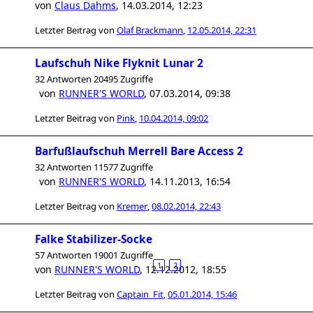
von
Claus Dahms
,
14.03.2014, 12:23
Letzter Beitrag von
Olaf Brackmann
,
12.05.2014, 22:31
Laufschuh Nike Flyknit Lunar 2
32 Antworten 20495 Zugriffe
von
RUNNER'S WORLD
,
07.03.2014, 09:38
Letzter Beitrag von
Pink
,
10.04.2014, 09:02
Barfußlaufschuh Merrell Bare Access 2
32 Antworten 11577 Zugriffe
von
RUNNER'S WORLD
,
14.11.2013, 16:54
Letzter Beitrag von
Kremer
,
08.02.2014, 22:43
Falke Stabilizer-Socke
57 Antworten 19001 Zugriffe
1
2
von
RUNNER'S WORLD
,
12.12.2012, 18:55
Letzter Beitrag von
Captain_Fit
,
05.01.2014, 15:46