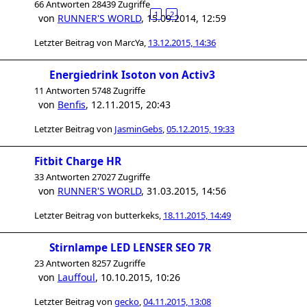
66 Antworten 28439 Zugriffe
1
2
von
RUNNER'S WORLD
,
15.09.2014, 12:59
Letzter Beitrag von
MarcYa
,
13.12.2015, 14:36
Energiedrink Isoton von Activ3
11 Antworten 5748 Zugriffe
von
Benfis
,
12.11.2015, 20:43
Letzter Beitrag von
JasminGebs
,
05.12.2015, 19:33
Fitbit Charge HR
33 Antworten 27027 Zugriffe
von
RUNNER'S WORLD
,
31.03.2015, 14:56
Letzter Beitrag von
butterkeks
,
18.11.2015, 14:49
Stirnlampe LED LENSER SEO 7R
23 Antworten 8257 Zugriffe
von
Lauffoul
,
10.10.2015, 10:26
Letzter Beitrag von
gecko
,
04.11.2015, 13:08