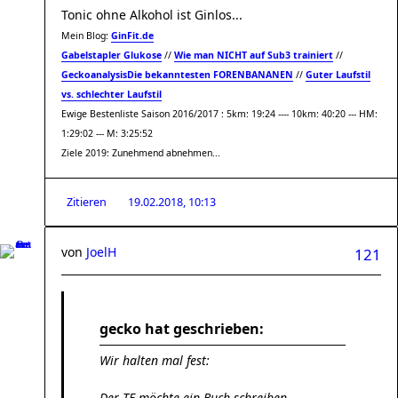
Tonic ohne Alkohol ist Ginlos...
Mein Blog:
GinFit.de
Gabelstapler Glukose
//
Wie man NICHT auf Sub3 trainiert
//
Geckoanalysis
Die bekanntesten FORENBANANEN
//
Guter Laufstil
vs. schlechter Laufstil
Ewige Bestenliste Saison 2016/2017 : 5km: 19:24 ---- 10km: 40:20 --- HM:
1:29:02 --- M: 3:25:52
Ziele 2019: Zunehmend abnehmen...
Zitieren
19.02.2018, 10:13
von
JoelH
121
gecko hat geschrieben:
Wir halten mal fest:
Der TE möchte ein Buch schreiben