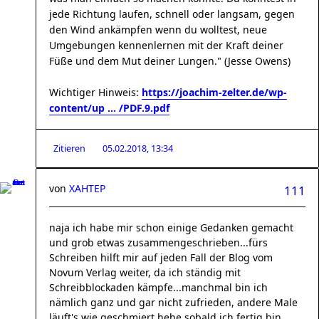
jede Richtung laufen, schnell oder langsam, gegen
den Wind ankämpfen wenn du wolltest, neue
Umgebungen kennenlernen mit der Kraft deiner
Füße und dem Mut deiner Lungen." (Jesse Owens)
Wichtiger Hinweis:
https://joachim-zelter.de/wp-
content/up ... /PDF.9.pdf
Zitieren
05.02.2018, 13:34
von
XAHTEP
111
naja ich habe mir schon einige Gedanken gemacht
und grob etwas zusammengeschrieben...fürs
Schreiben hilft mir auf jeden Fall der Blog vom
Novum Verlag weiter, da ich ständig mit
Schreibblockaden kämpfe...manchmal bin ich
nämlich ganz und gar nicht zufrieden, andere Male
läuft's wie geschmiert hehe sobald ich fertig bin,