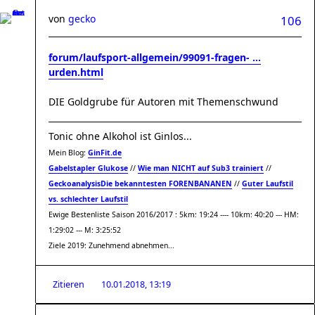
von
gecko
106
forum/laufsport-allgemein/99091-fragen- ...
urden.html
DIE Goldgrube für Autoren mit Themenschwund
Tonic ohne Alkohol ist Ginlos...
Mein Blog:
GinFit.de
Gabelstapler Glukose
//
Wie man NICHT auf Sub3 trainiert
//
Geckoanalysis
Die bekanntesten FORENBANANEN
//
Guter Laufstil
vs. schlechter Laufstil
Ewige Bestenliste Saison 2016/2017 : 5km: 19:24 ---- 10km: 40:20 --- HM:
1:29:02 --- M: 3:25:52
Ziele 2019: Zunehmend abnehmen...
Zitieren
10.01.2018, 13:19