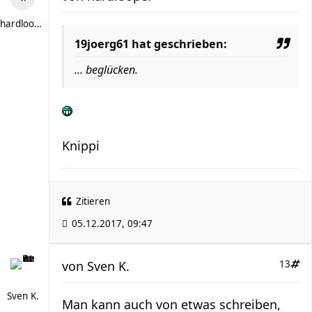
hardlooper
19joerg61 hat geschrieben:
... beglücken.
Knippi
Zitieren
05.12.2017, 09:47
von
Sven K.
13
Sven K.
Man kann auch von etwas schreiben,