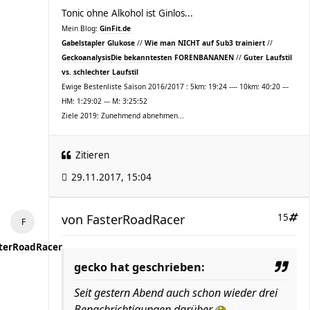
Tonic ohne Alkohol ist Ginlos...
Mein Blog:
GinFit.de
Gabelstapler Glukose
//
Wie man NICHT auf Sub3 trainiert
//
Geckoanalysis
Die bekanntesten FORENBANANEN
//
Guter Laufstil
vs. schlechter Laufstil
Ewige Bestenliste Saison 2016/2017 : 5km: 19:24 ---- 10km: 40:20 ---
HM: 1:29:02 --- M: 3:25:52
Ziele 2019: Zunehmend abnehmen...
Zitieren
29.11.2017, 15:04
von
FasterRoadRacer
15
terRoadRacer
gecko hat geschrieben:
Seit gestern Abend auch schon wieder drei
Benachrichtigungen darüber