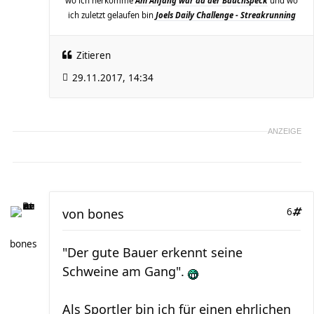
wo ich herkomme
Am Anfang war da der Bauchspeck
und wo
ich zuletzt gelaufen bin
Joels Daily Challenge - Streakrunning
Zitieren
29.11.2017, 14:34
ANZEIGE
von
bones
6
bones
"Der gute Bauer erkennt seine
Schweine am Gang".
Als Sportler bin ich für einen ehrlichen