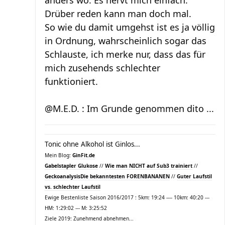
anders wo. Es nervt mich einfach.
Drüber reden kann man doch mal.
So wie du damit umgehst ist es ja völlig
in Ordnung, wahrscheinlich sogar das
Schlauste, ich merke nur, dass das für
mich zusehends schlechter
funktioniert.
@M.E.D. : Im Grunde genommen dito ...
Tonic ohne Alkohol ist Ginlos...
Mein Blog:
GinFit.de
Gabelstapler Glukose
//
Wie man NICHT auf Sub3 trainiert
//
Geckoanalysis
Die bekanntesten FORENBANANEN
//
Guter Laufstil
vs. schlechter Laufstil
Ewige Bestenliste Saison 2016/2017 : 5km: 19:24 ---- 10km: 40:20 ---
HM: 1:29:02 --- M: 3:25:52
Ziele 2019: Zunehmend abnehmen...