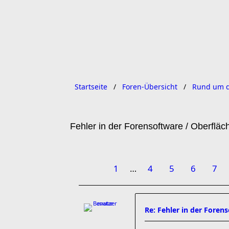
Startseite
Foren-Übersicht
Rund um d
Fehler in der Forensoftware / Oberfläc
1
…
4
5
6
7
Re: Fehler in der Foren