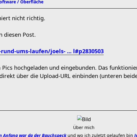
software / Oberfläche
ert nicht richtig.
n diesen Post.
rund-ums-laufen/joels- ... l#p2830503
n Pics hochgeladen und eingebunden. Das funktionier
 direkt über die Upload-URL einbinden (unteren beid
Über mich
 Anfang war da der Bauchspeck
und wo ich zuletzt gelaufen bin
J