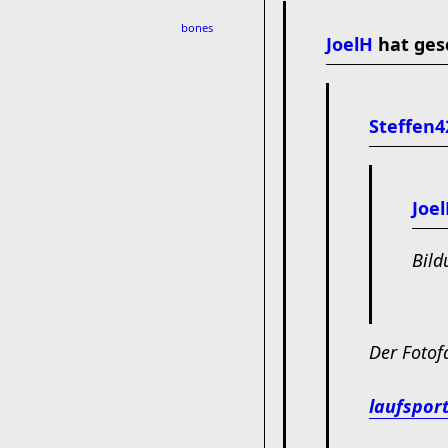
bones
JoelH
hat ges
Steffen4
Joe
Bild
Der Fotof
laufsport