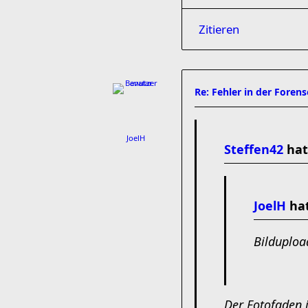
Zitieren
Re: Fehler in der Foren
JoelH
Steffen42
hat
JoelH
hat
Bildupload
Der Fotofaden i