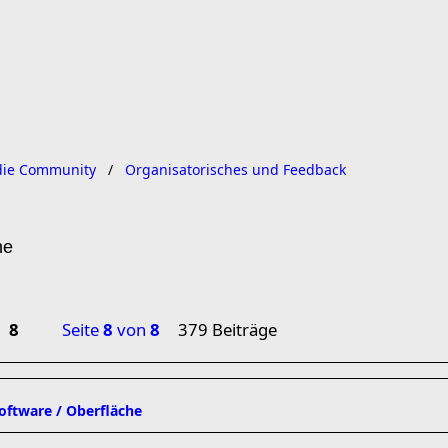
ie Community
Organisatorisches und Feedback
he
8
Seite
8
von
8
379 Beiträge
software / Oberfläche