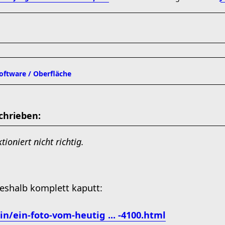
software / Oberfläche
chrieben:
ioniert nicht richtig.
deshalb komplett kaputt:
n/ein-foto-vom-heutig ... -4100.html