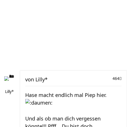
von
Lilly*
464
Lilly*
Hase macht endlich mal Piep hier.
Und als ob man dich vergessen
könnte!!! Pfff... Du bist doch