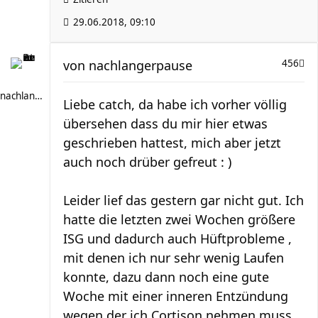
29.06.2018, 09:10
von
nachlangerpause
456
nachlangerpause
Liebe catch, da habe ich vorher völlig
übersehen dass du mir hier etwas
geschrieben hattest, mich aber jetzt
auch noch drüber gefreut : )
Leider lief das gestern gar nicht gut. Ich
hatte die letzten zwei Wochen größere
ISG und dadurch auch Hüftprobleme ,
mit denen ich nur sehr wenig Laufen
konnte, dazu dann noch eine gute
Woche mit einer inneren Entzündung
wegen der ich Cortison nehmen muss.