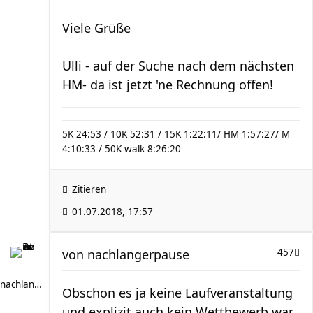
Viele Grüße
Ulli - auf der Suche nach dem nächsten
HM- da ist jetzt 'ne Rechnung offen!
5K 24:53 / 10K 52:31 / 15K 1:22:11/ HM 1:57:27/ M
4:10:33 / 50K walk 8:26:20
Zitieren
01.07.2018, 17:57
von
nachlangerpause
457
nachlangerpause
Obschon es ja keine Laufveranstaltung
und explizit auch kein Wettbewerb war,