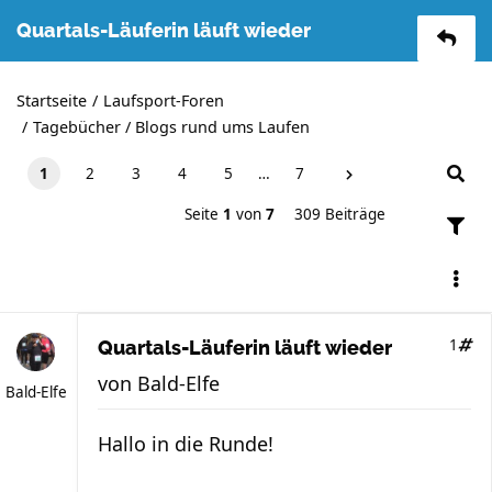
Quartals-Läuferin läuft wieder
Startseite
Laufsport-Foren
Tagebücher / Blogs rund ums Laufen
1
2
3
4
5
…
7
Seite
1
von
7
309 Beiträge
1
Quartals-Läuferin läuft wieder
von
Bald-Elfe
Bald-Elfe
Hallo in die Runde!