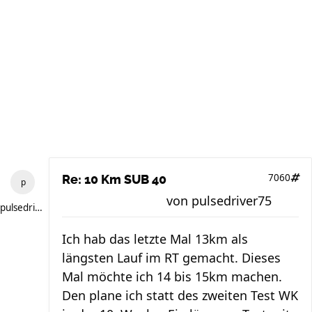
7060
Re: 10 Km SUB 40
von
pulsedriver75
pulsedriver75
Ich hab das letzte Mal 13km als
längsten Lauf im RT gemacht. Dieses
Mal möchte ich 14 bis 15km machen.
Den plane ich statt des zweiten Test WK