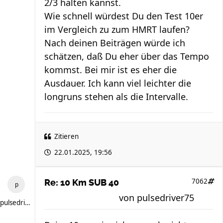
2/3 halten kannst.
Wie schnell würdest Du den Test 10er
im Vergleich zu zum HMRT laufen?
Nach deinen Beiträgen würde ich
schätzen, daß Du eher über das Tempo
kommst. Bei mir ist es eher die
Ausdauer. Ich kann viel leichter die
longruns stehen als die Intervalle.
Zitieren
22.01.2025, 19:56
7062
Re: 10 Km SUB 40
von
pulsedriver75
pulsedriver75