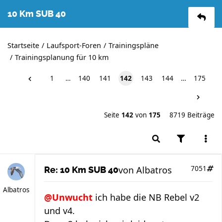
10 Km SUB 40
Startseite
Laufsport-Foren
Trainingspläne
Trainingsplanung für 10 km
1
…
140
141
142
143
144
…
175
Seite
142
von
175
8719 Beiträge
von
Albatros
7051
Re: 10 Km SUB 40
Albatros
@Unwucht
ich habe die NB Rebel v2
und v4.