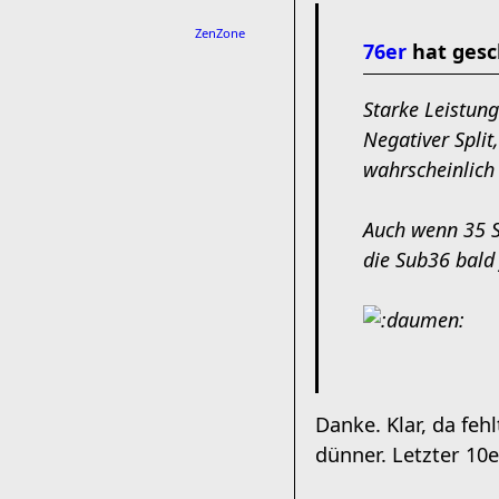
ZenZone
76er
hat gesc
Starke Leistun
Negativer Spli
wahrscheinlich 
Auch wenn 35 S
die Sub36 bald f
Danke. Klar, da feh
dünner. Letzter 10