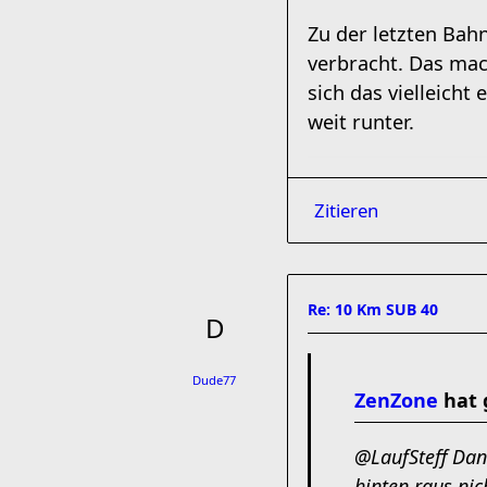
Zu der letzten Bah
verbracht. Das mac
sich das vielleicht
weit runter.
Zitieren
Re: 10 Km SUB 40
Dude77
ZenZone
hat 
@LaufSteff Dank
hinten raus nic