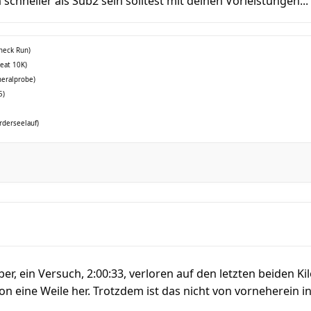
 schneller als Sub2 sein solltest mit deinen Vorleistungen...
check Run)
reat 10K)
neralprobe)
5)
rderseelauf)
ber, ein Versuch, 2:00:33, verloren auf den letzten beiden K
chon eine Weile her. Trotzdem ist das nicht von vorneherein 