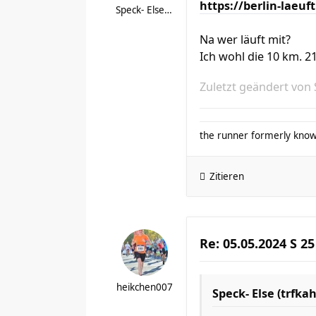
https://berlin-laeuf
Speck- Else (trfkah)
Na wer läuft mit?
Ich wohl die 10 km. 2
Zuletzt geändert von
the runner formerly know
Zitieren
Re: 05.05.2024 S 25
heikchen007
Speck- Else (trfkah