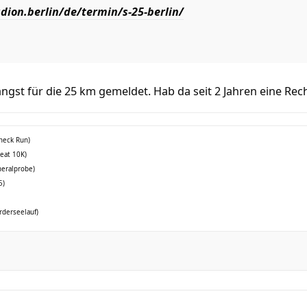
dion.berlin/de/termin/s-25-berlin/
ngst für die 25 km gemeldet. Hab da seit 2 Jahren eine Rec
check Run)
reat 10K)
neralprobe)
5)
rderseelauf)