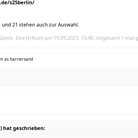
t.de/s25berlin/
1 und 21 stehen auch zur Auswahl.
Speck- Else (trfkah)
am 19.09.2023, 15:48, insgesamt 1-mal 
n as harriersand
)
hat geschrieben: