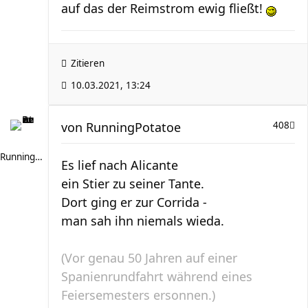
auf das der Reimstrom ewig fließt!
Zitieren
10.03.2021, 13:24
von
RunningPotatoe
408
RunningPotatoe
Es lief nach Alicante
ein Stier zu seiner Tante.
Dort ging er zur Corrida -
man sah ihn niemals wieda.
(Vor genau 50 Jahren auf einer
Spanienrundfahrt während eines
Feiersemesters ersonnen.)