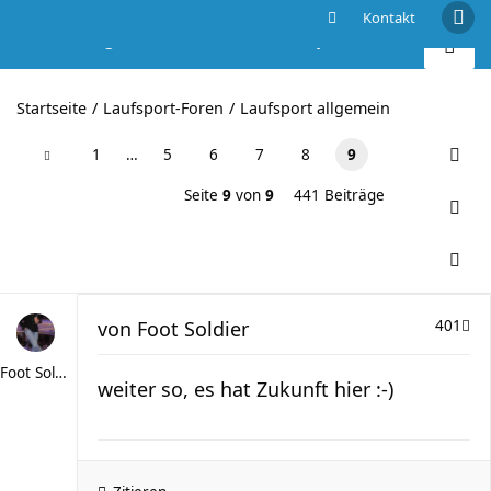
Kontakt
Wer's mag ...laufende Poesie.. ;-)
Startseite
Laufsport-Foren
Laufsport allgemein
1
…
5
6
7
8
9
Seite
9
von
9
441 Beiträge
von
Foot Soldier
401
Foot Soldier
weiter so, es hat Zukunft hier :-)