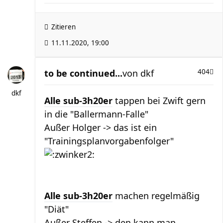
Zitieren
11.11.2020, 19:00
to be continued...
von
dkf
404
dkf
Alle sub-3h20er
tappen bei Zwift gern
in die "Ballermann-Falle"
Außer Holger -> das ist ein
"Trainingsplanvorgabenfolger"
Alle sub-3h20er
machen regelmäßig
"Diät"
Außer Steffen -> den kann man