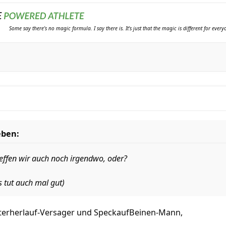
Some say there's no magic formula. I say there is. It's just that the magic is different for ever
eben:
effen wir auch noch irgendwo, oder?
as tut auch mal gut)
terherlauf-Versager und SpeckaufBeinen-Mann,