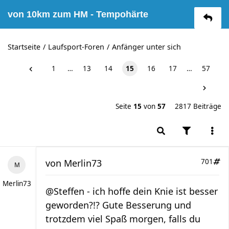
von 10km zum HM - Tempohärte
Startseite
Laufsport-Foren
Anfänger unter sich
1
…
13
14
15
16
17
…
57
Seite
15
von
57
2817 Beiträge
von
Merlin73
701
Merlin73
@Steffen - ich hoffe dein Knie ist besser
geworden?!? Gute Besserung und
trotzdem viel Spaß morgen, falls du