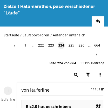
Zielzeit Halbmarathon, pace verschiedener
"Läufe"
Startseite
Laufsport-Foren
Anfänger unter sich
1
…
222
223
224
225
226
…
664
Seite
224
von
664
33195 Beiträge
von
läuferline
11151
läuferline
Ric2.0 hat geschrieben: