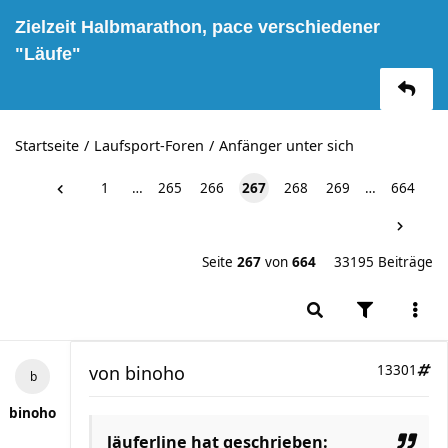
Zielzeit Halbmarathon, pace verschiedener
"Läufe"
Startseite
Laufsport-Foren
Anfänger unter sich
1
…
265
266
267
268
269
…
664
Seite
267
von
664
33195 Beiträge
von
binoho
13301
binoho
läuferline hat geschrieben: