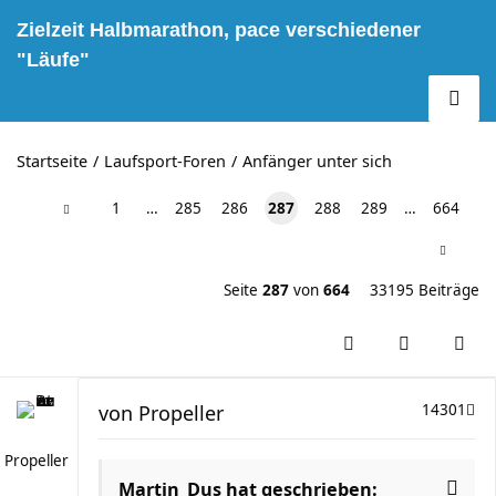
Zielzeit Halbmarathon, pace verschiedener
"Läufe"
Startseite
Laufsport-Foren
Anfänger unter sich
1
…
285
286
287
288
289
…
664
Seite
287
von
664
33195 Beiträge
von
Propeller
14301
Propeller
Martin_Dus hat geschrieben: